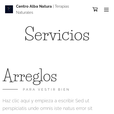
Centro Alba Natur
a
| Terapias
Naturales
Servicios
Arreglos
PARA VESTIR BIEN
Haz clic aquí y empieza a escribir. Sed ut
perspiciatis unde omnis iste natus error sit