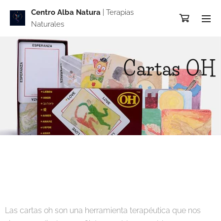
Centro Alba Natur
a
| Terapias
Naturales
Cartas OH
Las cartas oh son una herramienta terapéutica que nos