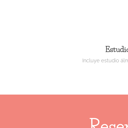
Estudi
Incluye estudio á
Reser