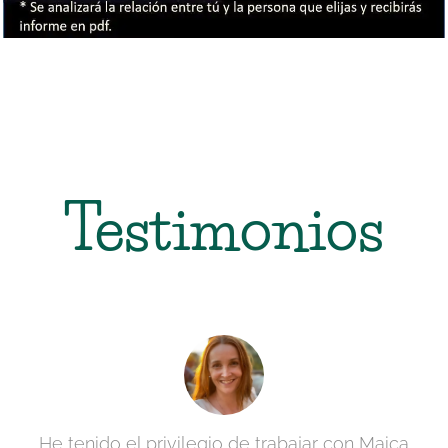
Testimonios
He tenido el privilegio de trabajar con Maica