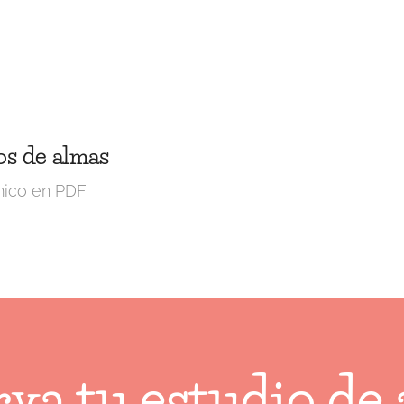
os de almas
lmico en PDF
va tu estudio de