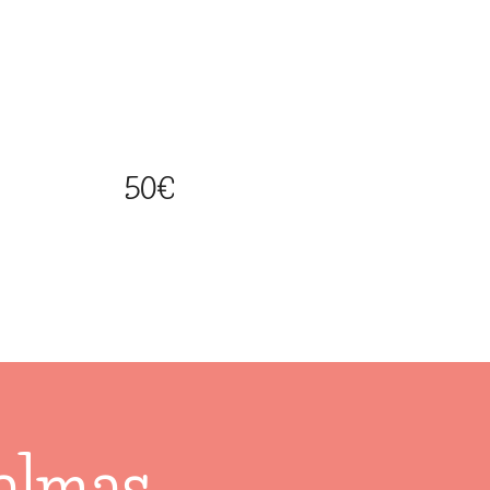
50€
 almas