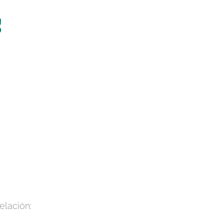
s
elación: