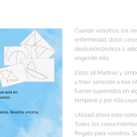
Cuando vosotros, los s
enfermedad, dolor, celos
desilusión,tristeza o adi
origende ello.
Estos 18 Mantras y símb
y traer sanación a esa s
fueron suprimidos en a
temporal y por ello caye
Utilizad ahora este con
Todos los conocimientos
Regalo para vosotros. 