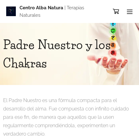
Centro Alba Natur
a
| Terapias
Naturales
Padre Nuestro y los
Chakras
El Padre Nuestro es una fórmula compacta para el
desarrollo del alma. Fue compuesta con infinito cuidado
para ese fin, de manera que aquellos que la usen
regularmente comprendiéndola, experimenten un
verdadero cambio.