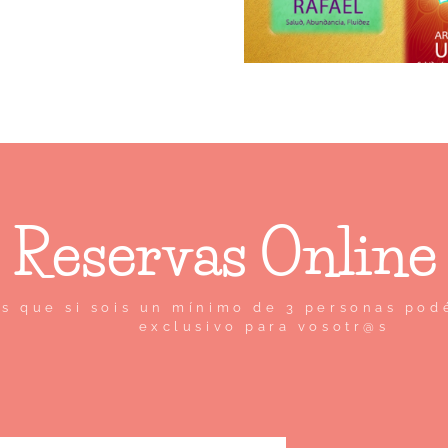
Reservas Online
s que si sois un mínimo de 3 personas podé
exclusivo para vosotr@s