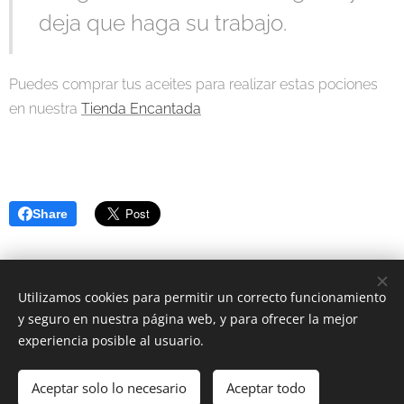
deja que haga su trabajo.
Puedes comprar tus aceites para realizar estas pociones
en nuestra
Tienda Encantada
Share
Utilizamos cookies para permitir un correcto funcionamiento
Centro Alba Natura
y seguro en nuestra página web, y para ofrecer la mejor
experiencia posible al usuario.
C/ Nuevo Baztán 14 (posterior)
Alcalá de Henares
Aceptar solo lo necesario
Aceptar todo
Cookies