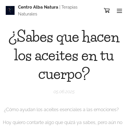
Centro Alba Natur
a
| Terapias
Naturales
¿Sabes que hacen
los aceites en tu
cuerpo?
05.06.2025
¿Cómo ayudan los aceites esenciales a las emociones?
Hoy quiero contarte algo que quizá ya sabes, pero aún no