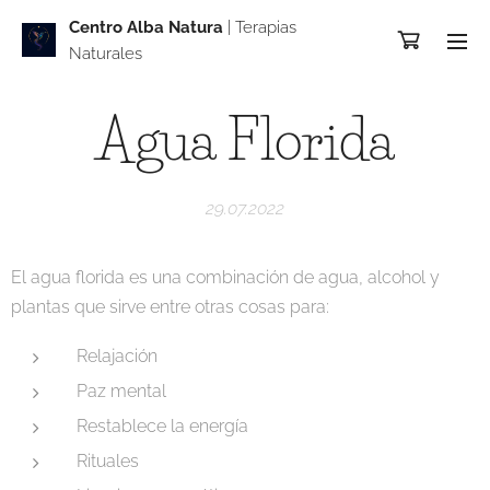
Centro Alba Natur
a
| Terapias
Naturales
Agua Florida
29.07.2022
El agua florida es una combinación de agua, alcohol y
plantas que sirve entre otras cosas para:
Relajación
Paz mental
Restablece la energía
Rituales