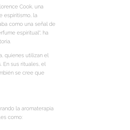
Florence Cook, una
 espiritismo, la
etaba como una señal de
fume espiritual", ha
oria.
 quienes utilizan el
En sus rituales, el
ambién se cree que
grando la aromaterapia
ales como: