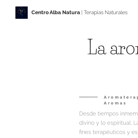
Centro Alba Natur
a
| Terapias Naturales
La aro
Aromaterap
Aromas
Desde tiempos inmemor
divino y lo espiritual. 
fines terapéuticos y 