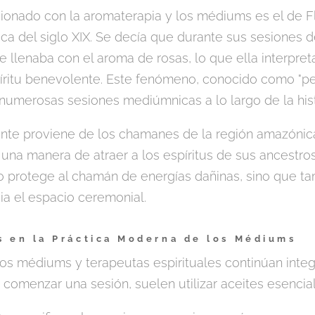
cionado con la aromaterapia y los médiums es el de 
a del siglo XIX. Se decía que durante sus sesiones de
 llenaba con el aroma de rosas, lo que ella interpr
íritu benevolente. Este fenómeno, conocido como "per
umerosas sesiones mediúmnicas a lo largo de la hist
nte proviene de los chamanes de la región amazónica,
na manera de atraer a los espíritus de sus ancestros. 
o protege al chamán de energías dañinas, sino que t
cia el espacio ceremonial.
 en la Práctica Moderna de los Médiums
os médiums y terapeutas espirituales continúan inte
e comenzar una sesión, suelen utilizar aceites esenci