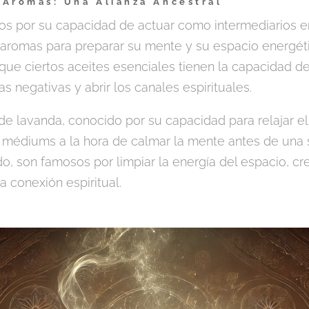
 Aromas: Una Alianza Ancestral
s por su capacidad de actuar como intermediarios ent
do aromas para preparar su mente y su espacio energé
que ciertos aceites esenciales tienen la capacidad de 
s negativas y abrir los canales espirituales.
 de lavanda, conocido por su capacidad para relajar el
s médiums a la hora de calmar la mente antes de una se
ado, son famosos por limpiar la energía del espacio, 
a conexión espiritual.