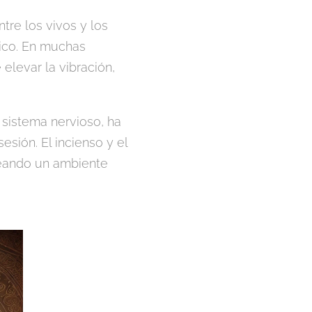
re los vivos y los
tico. En muchas
elevar la vibración,
 sistema nervioso, ha
sión. El incienso y el
creando un ambiente