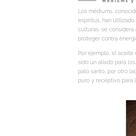
Médiums y
Los médiums, conocido
espíritus, han utiliza
culturas, se considera 
proteger contra energía
Por ejemplo, el aceite
sido un aliado para lo
palo santo, por otro l
puro y receptivo para l