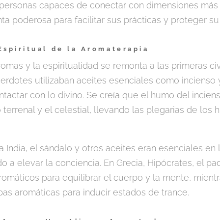
personas capaces de conectar con dimensiones más s
ta poderosa para facilitar sus prácticas y proteger su
Espiritual de la Aromaterapia
romas y la espiritualidad se remonta a las primeras civ
cerdotes utilizaban aceites esenciales como incienso 
contactar con lo divino. Se creía que el humo del inci
terrenal y el celestial, llevando las plegarias de los
a India, el sándalo y otros aceites eran esenciales en 
o a elevar la conciencia. En Grecia, Hipócrates, el pa
máticos para equilibrar el cuerpo y la mente, mientr
as aromáticas para inducir estados de trance.