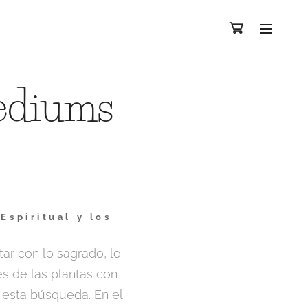
mediums
spiritual y los
r con lo sagrado, lo
les de las plantas con
 esta búsqueda. En el