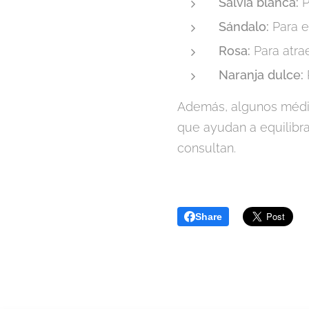
Salvia blanca:
P
Sándalo:
Para el
Rosa:
Para atra
Naranja dulce:
Además, algunos médiu
que ayudan a equilibr
consultan.
Share