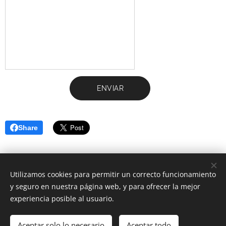
ENVIAR
Share
Utilizamos cookies para permitir un correcto funcionamiento
Centro Alba Natura
y seguro en nuestra página web, y para ofrecer la mejor
experiencia posible al usuario.
C/ Nuevo Baztán 14 (posterior)
Alcalá de Henares
Aceptar solo lo necesario
Aceptar todo