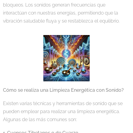
bloqueos. Los sonidos generan frecuencias que
interactúan con nuestras energías, permitiendo que la
vibración saludable fluya y se restablezca el equilibrio.
Cómo se realiza una Limpieza Energética con Sonido?
Existen varias técnicas y herramientas de sonido que se
pueden emplear para realizar una limpieza energética.
Algunas de las más comunes son:
1. Cuencos Tibetanos o de Cuarzo